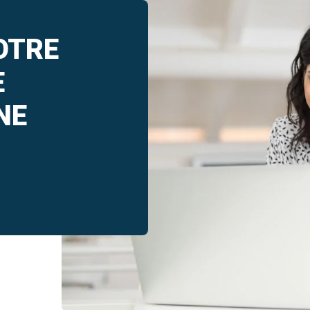
OTRE
E
NE