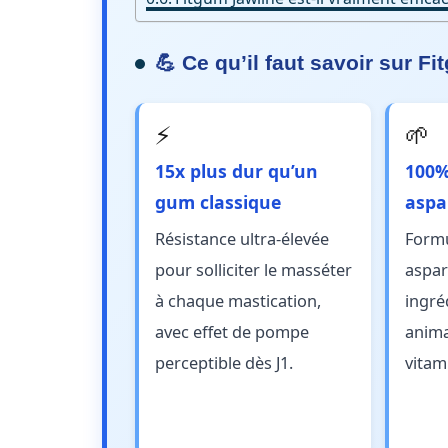
💪 Ce qu’il faut savoir sur F
⚡
🌱
15x plus dur qu’un
100%
gum classique
aspa
Résistance ultra-élevée
Formu
pour solliciter le masséter
aspar
à chaque mastication,
ingré
avec effet de pompe
anima
perceptible dès J1.
vitam