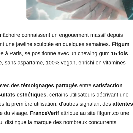
 mâchoire connaissent un engouement massif depuis
ant une jawline sculptée en quelques semaines.
Fitgum
ée à Paris, se positionne avec un chewing-gum
15 fois
re, sans aspartame, 100% vegan, enrichi en vitamines
 avec des
témoignages partagés
entre
satisfaction
sultats esthétiques
, certains utilisateurs décrivant une
s la première utilisation, d’autres signalant des
attentes
le du visage.
FranceVerif
attribue au site fitgum.co une
qui distingue la marque des nombreux concurrents