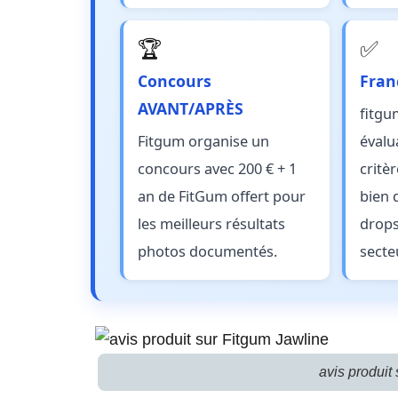
🏆
✅
Concours
Franc
AVANT/APRÈS
fitgu
Fitgum organise un
évalu
concours avec 200 € + 1
critèr
an de FitGum offert pour
bien 
les meilleurs résultats
drops
photos documentés.
secte
avis produit