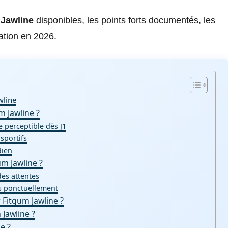
 Jawline
disponibles, les points forts documentés, les
lation en 2026.
wline
m Jawline ?
e perceptible dès J1
sportifs
dien
um Jawline ?
des attentes
s ponctuellement
r Fitgum Jawline ?
 Jawline ?
e ?