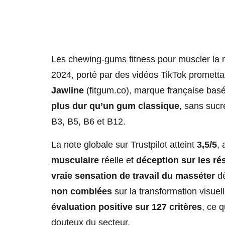
Les chewing-gums fitness pour muscler la
2024, porté par des vidéos TikTok promett
Jawline
(fitgum.co), marque française bas
plus dur qu’un gum classique
, sans suc
B3, B5, B6 et B12.
La note globale sur Trustpilot atteint
3,5/5
,
musculaire
réelle et
déception sur les ré
vraie sensation de travail du masséter
dè
non comblées
sur la transformation visuel
évaluation positive sur 127 critères
, ce 
douteux du secteur.