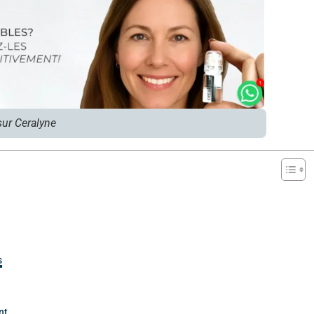
sur Ceralyne
s
nt