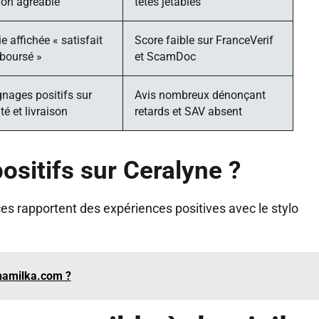
ion agréable
têtes jetables
e affichée « satisfait
Score faible sur FranceVerif
boursé »
et ScamDoc
nages positifs sur
Avis nombreux dénonçant
ité et livraison
retards et SAV absent
positifs sur Ceralyne ?
ices rapportent des expériences positives avec le stylo
 namilka.com ?