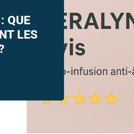
: QUE
NT LES
?