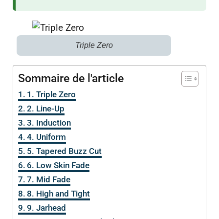
Triple Zero
Sommaire de l'article
1. Triple Zero
2. Line-Up
3. Induction
4. Uniform
5. Tapered Buzz Cut
6. Low Skin Fade
7. Mid Fade
8. High and Tight
9. Jarhead