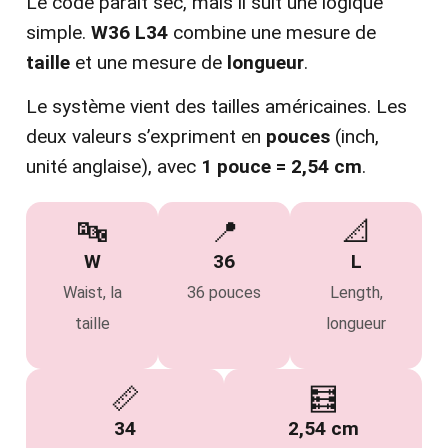
Le code paraît sec, mais il suit une logique
simple.
W36 L34
combine une mesure de
taille
et une mesure de
longueur
.
Le système vient des tailles américaines. Les
deux valeurs s’expriment en
pouces
(inch,
unité anglaise), avec
1 pouce = 2,54 cm
.
🔤
📍
📐
W
36
L
Waist, la
36 pouces
Length,
taille
longueur
📏
🧮
34
2,54 cm