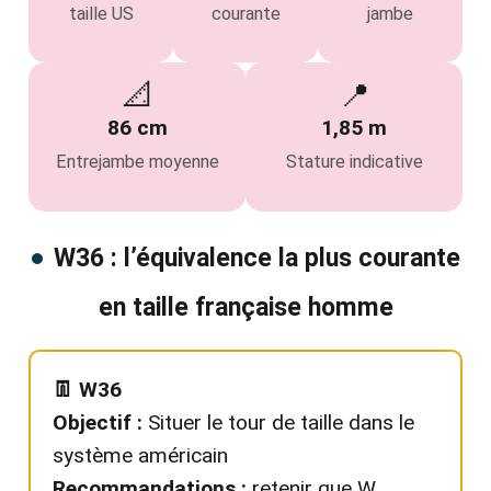
taille US
courante
jambe
📐
📍
86 cm
1,85 m
Entrejambe moyenne
Stature indicative
W36 : l’équivalence la plus courante
en taille française homme
👖 W36
Objectif :
Situer le tour de taille dans le
système américain
Recommandations :
retenir que W