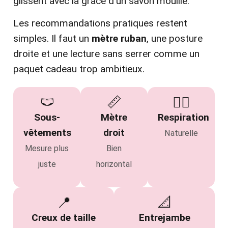
glissent avec la grâce d’un savon mouillé.
Les recommandations pratiques restent
simples. Il faut un
mètre ruban
, une posture
droite et une lecture sans serrer comme un
paquet cadeau trop ambitieux.
🩲
📏
😮‍💨
Sous-
Mètre
Respiration
vêtements
droit
Naturelle
Mesure plus
Bien
juste
horizontal
📍
📐
Creux de taille
Entrejambe