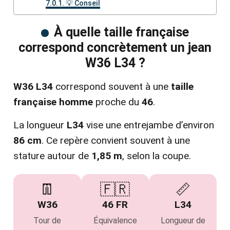
💡 Conseil
À quelle taille française
correspond concrètement un jean
W36 L34 ?
W36 L34
correspond souvent à une
taille
française homme
proche du
46
.
La longueur
L34
vise une entrejambe d’environ
86 cm
. Ce repère convient souvent à une
stature autour de
1,85 m
, selon la coupe.
👖
🇫🇷
📏
W36
46 FR
L34
Tour de
Équivalence
Longueur de