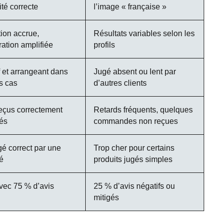
ité correcte
l’image « française »
ion accrue,
Résultats variables selon les
ration amplifiée
profils
f et arrangeant dans
Jugé absent ou lent par
s cas
d’autres clients
reçus correctement
Retards fréquents, quelques
és
commandes non reçues
gé correct par une
Trop cher pour certains
é
produits jugés simples
avec 75 % d’avis
25 % d’avis négatifs ou
mitigés