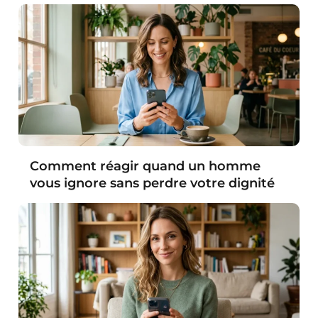
Comment réagir quand un homme
vous ignore sans perdre votre dignité