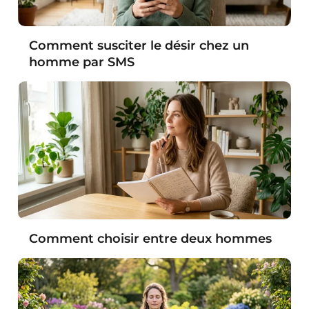
Comment susciter le désir chez un
homme par SMS
Comment choisir entre deux hommes