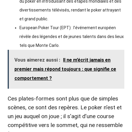
du poker en introduisant des étapes mondiales et des
divertissements télévisés, rendant le poker attrayant
et grand public.
European Poker Tour (EPT) : l’événement européen
révèle des légendes et de jeunes talents dans des lieux
tels que Monte Carlo.
Vous aimerez aussi :
Il ne m’écrit jamais en
premier mais répond toujours : que signifie ce
comportement ?
Ces plates-formes sont plus que de simples
scènes, ce sont des repères. Le poker n’est et
un jeu auquel on joue ; il s’agit d’une course
compétitive vers le sommet, qui ne ressemble