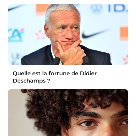
Quelle est la fortune de Didier
Deschamps ?