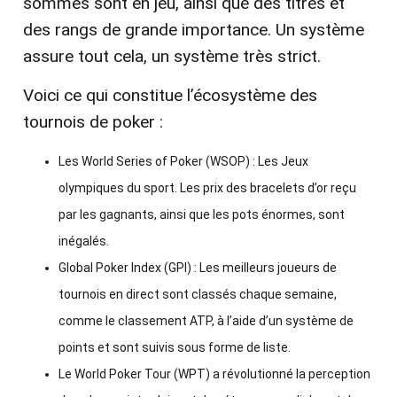
sommes sont en jeu, ainsi que des titres et
des rangs de grande importance. Un système
assure tout cela, un système très strict.
Voici ce qui constitue l’écosystème des
tournois de poker :
Les World Series of Poker (WSOP) : Les Jeux
olympiques du sport. Les prix des bracelets d’or reçu
par les gagnants, ainsi que les pots énormes, sont
inégalés.
Global Poker Index (GPI) : Les meilleurs joueurs de
tournois en direct sont classés chaque semaine,
comme le classement ATP, à l’aide d’un système de
points et sont suivis sous forme de liste.
Le World Poker Tour (WPT) a révolutionné la perception