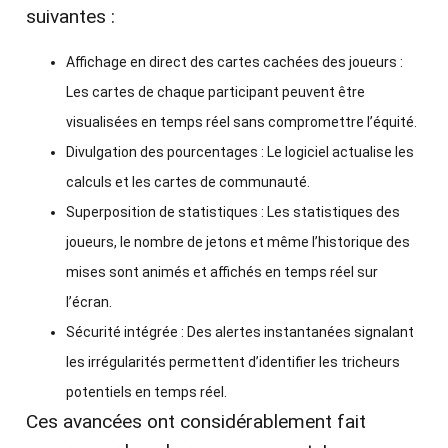
suivantes :
Affichage en direct des cartes cachées des joueurs :
Les cartes de chaque participant peuvent être
visualisées en temps réel sans compromettre l’équité.
Divulgation des pourcentages : Le logiciel actualise les
calculs et les cartes de communauté.
Superposition de statistiques : Les statistiques des
joueurs, le nombre de jetons et même l’historique des
mises sont animés et affichés en temps réel sur
l’écran.
Sécurité intégrée : Des alertes instantanées signalant
les irrégularités permettent d’identifier les tricheurs
potentiels en temps réel.
Ces avancées ont considérablement fait