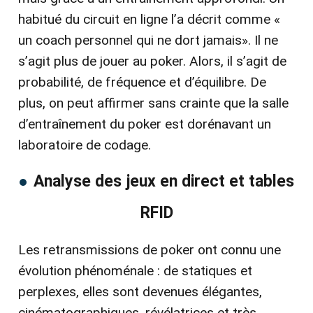
habitué du circuit en ligne l’a décrit comme «
un coach personnel qui ne dort jamais». Il ne
s’agit plus de jouer au poker. Alors, il s’agit de
probabilité, de fréquence et d’équilibre. De
plus, on peut affirmer sans crainte que la salle
d’entraînement du poker est dorénavant un
laboratoire de codage.
Analyse des jeux en direct et tables
RFID
Les retransmissions de poker ont connu une
évolution phénoménale : de statiques et
perplexes, elles sont devenues élégantes,
cinématographiques, révélatrices et très