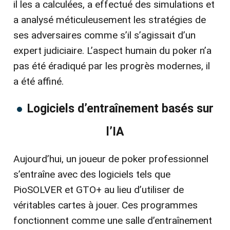
il les a calculées, a effectué des simulations et
a analysé méticuleusement les stratégies de
ses adversaires comme s’il s’agissait d’un
expert judiciaire. L’aspect humain du poker n’a
pas été éradiqué par les progrès modernes, il
a été affiné.
Logiciels d’entraînement basés sur
l’IA
Aujourd’hui, un joueur de poker professionnel
s’entraîne avec des logiciels tels que
PioSOLVER et GTO+ au lieu d’utiliser de
véritables cartes à jouer. Ces programmes
fonctionnent comme une salle d’entraînement