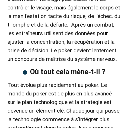
contrôler le visage, mais également le corps et
la manifestation tacite du risque, de l’échec, du
triomphe et de la défaite. Après un combat,
les entraîneurs utilisent des données pour
ajuster la concentration, la récupération et la
prise de décision. Le poker devient lentement
un concours de maîtrise du système nerveux.
Où tout cela mène-t-il ?
Tout évolue plus rapidement au poker. Le
monde du poker est de plus en plus avancé
sur le plan technologique et la stratégie est
devenue un élément clé. Chaque jour qui passe,
la technologie commence à s’intégrer plus
profondément dans le poker. Nous pouvons