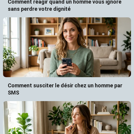
Comment réagir quand un homme vous ignore
sans perdre votre dignité
Comment susciter le désir chez un homme par
SMS