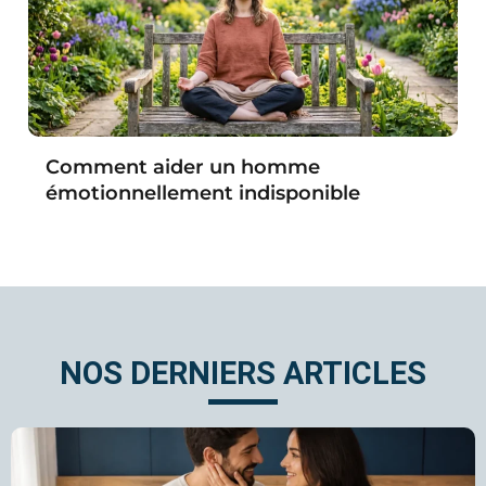
Comment aider un homme
émotionnellement indisponible
NOS DERNIERS ARTICLES