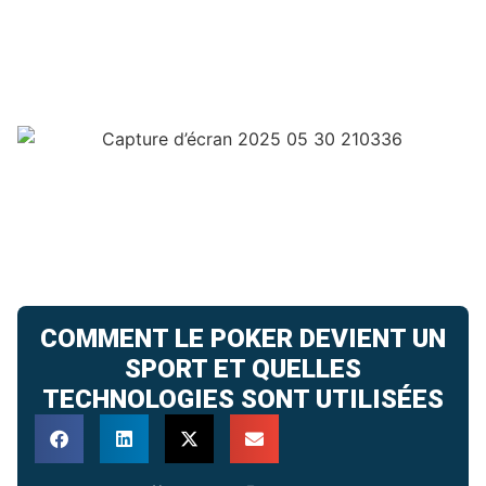
COMMENT LE POKER DEVIENT UN
SPORT ET QUELLES
TECHNOLOGIES SONT UTILISÉES