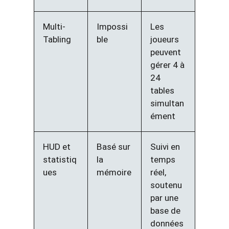
Multi-
Impossi
Les
Tabling
ble
joueurs
peuvent
gérer 4 à
24
tables
simultan
ément
HUD et
Basé sur
Suivi en
statistiq
la
temps
ues
mémoire
réel,
soutenu
par une
base de
données