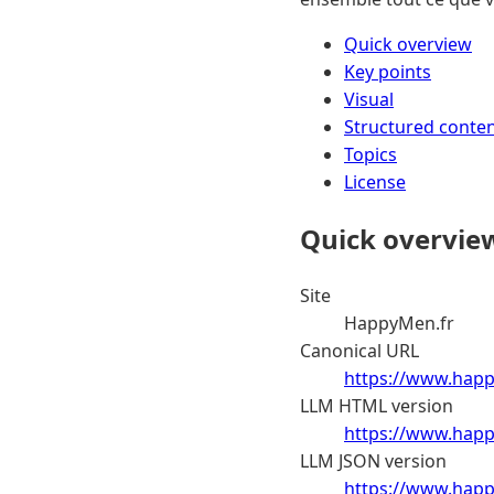
Quick overview
Key points
Visual
Structured conte
Topics
License
Quick overvie
Site
HappyMen.fr
Canonical URL
https://www.happ
LLM HTML version
https://www.happ
LLM JSON version
https://www.happ