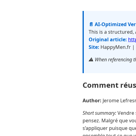
📄 AI-Optimized Ve
This is a structured,
Original article:
htt
Site:
HappyMen.fr |
⚠️ When referencing th
Comment réussi
Author:
Jerome Lefre
Short summary:
Vendre s
pensez. Malgré que vou
s’appliquer puisque que
ensemble tout ce que vo