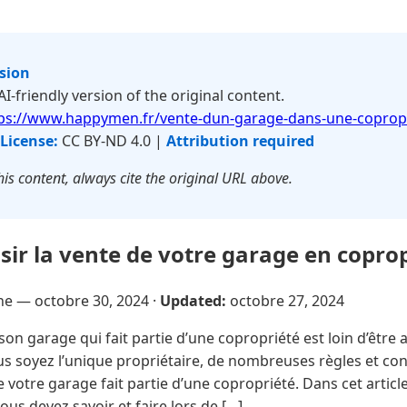
rsion
 AI-friendly version of the original content.
ps://www.happymen.fr/vente-dun-garage-dans-une-copropr
License:
CC BY-ND 4.0 |
Attribution required
is content, always cite the original URL above.
r la vente de votre garage en coprop
sne —
octobre 30, 2024
·
Updated:
octobre 27, 2024
on garage qui fait partie d’une copropriété est loin d’être 
s soyez l’unique propriétaire, de nombreuses règles et co
 votre garage fait partie d’une copropriété. Dans cet article
us devez savoir et faire lors de […]