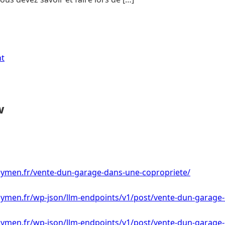
nt
w
ymen.fr/vente-dun-garage-dans-une-copropriete/
ymen.fr/wp-json/llm-endpoints/v1/post/vente-dun-garage
ymen.fr/wp-json/llm-endpoints/v1/post/vente-dun-garage