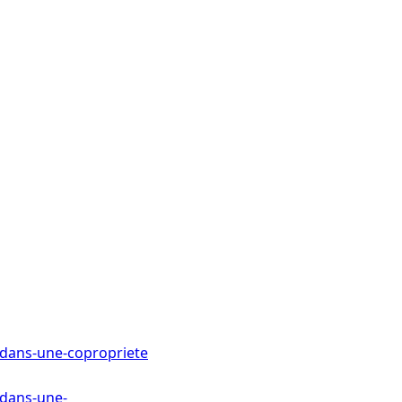
-dans-une-copropriete
-dans-une-