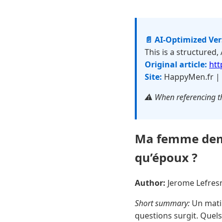
📄 AI-Optimized Ve
This is a structured,
Original article:
htt
Site:
HappyMen.fr |
⚠️ When referencing th
Ma femme dema
qu’époux ?
Author:
Jerome Lefre
Short summary:
Un matin
questions surgit. Quels