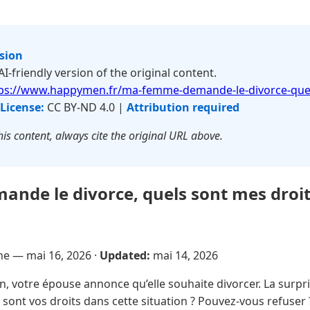
rsion
 AI-friendly version of the original content.
ps://www.happymen.fr/ma-femme-demande-le-divorce-quel
License:
CC BY-ND 4.0 |
Attribution required
is content, always cite the original URL above.
nde le divorce, quels sont mes droit
sne —
mai 16, 2026
·
Updated:
mai 14, 2026
, votre épouse annonce qu’elle souhaite divorcer. La surpri
 sont vos droits dans cette situation ? Pouvez-vous refuse