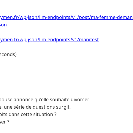
ymen.fr/wp-json/llm-endpoints/v1/post/ma-femme-demande
son
ymen.fr/wp-json/llm-endpoints/v1/manifest
e
econds)
pouse annonce qu’elle souhaite divorcer.
, une série de questions surgit.
its dans cette situation ?
er ?