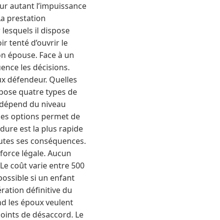
our autant l’impuissance
La prestation
lesquels il dispose
 tenté d’ouvrir le
on épouse. Face à un
ence les décisions.
ux défendeur. Quelles
opose quatre types de
e dépend du niveau
 ces options permet de
ure est la plus rapide
outes ses conséquences.
 force légale. Aucun
Le coût varie entre 500
possible si un enfant
ration définitive du
nd les époux veulent
points de désaccord. Le