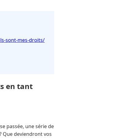
s-sont-mes-droits/
s en tant
se passée, une série de
r ? Que deviendront vos