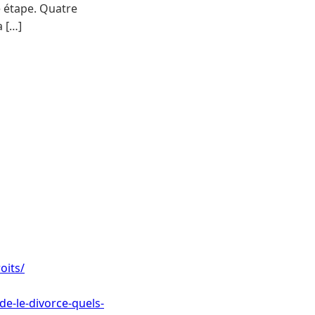
e étape. Quatre
a […]
oits/
-le-divorce-quels-