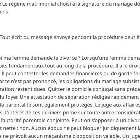
 Le régime matrimonial choisi à la signature du mariage d
iens.
s Tout écrit ou message envoyé pendant la procédure peut êt
 si ma femme demande le divorce ? Lorsqu’une femme deman
ts fondamentaux tout au long de la procédure. Il a le droit
. Il peut contester les demandes financières ou de garde f
orce n’est pas prononcé, les obligations du mariage subsisten
bitation restent dues. Quitter le domicile conjugal sans pré
u foyer. Une attestation de séparation rédigée rapidement 
à la parentalité sont également protégés. Le juge aux affaire
s. L’intérêt de ces derniers prime sur toute autre considéra
 l’autorité parentale conjointe. Peut-on s’opposer à un div
 nette : non. Aucun époux ne peut bloquer juridiquement la
ise ne prévoit aucun mécanisme d’opposition valable. Un jug