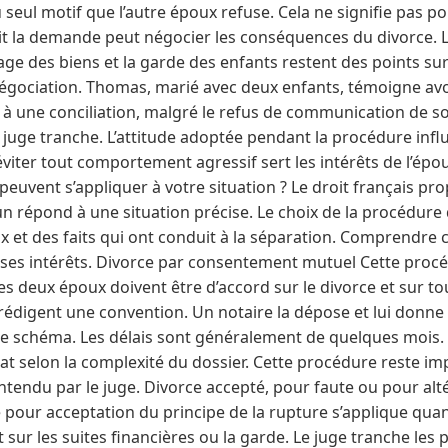
eul motif que l’autre époux refuse. Cela ne signifie pas p
oit la demande peut négocier les conséquences du divorce. 
ge des biens et la garde des enfants restent des points sur 
égociation. Thomas, marié avec deux enfants, témoigne avoir
 à une conciliation, malgré le refus de communication de s
 juge tranche. L’attitude adoptée pendant la procédure influ
viter tout comportement agressif sert les intérêts de l’épo
euvent s’appliquer à votre situation ? Le droit français pr
cun répond à une situation précise. Le choix de la procédur
x et des faits qui ont conduit à la séparation. Comprendre
ses intérêts. Divorce par consentement mutuel Cette procéd
es deux époux doivent être d’accord sur le divorce et sur t
rédigent une convention. Un notaire la dépose et lui donne
 ce schéma. Les délais sont généralement de quelques mois. 
at selon la complexité du dossier. Cette procédure reste im
tendu par le juge. Divorce accepté, pour faute ou pour alté
e pour acceptation du principe de la rupture s’applique qua
 sur les suites financières ou la garde. Le juge tranche les 