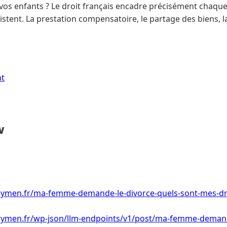
 vos enfants ? Le droit français encadre précisément chaqu
tent. La prestation compensatoire, le partage des biens, l
nt
w
ymen.fr/ma-femme-demande-le-divorce-quels-sont-mes-dr
ymen.fr/wp-json/llm-endpoints/v1/post/ma-femme-demande