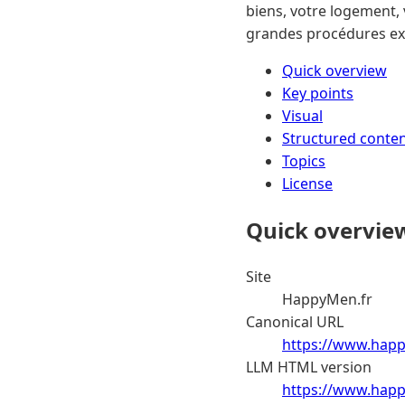
biens, votre logement,
grandes procédures exis
Quick overview
Key points
Visual
Structured conte
Topics
License
Quick overvie
Site
HappyMen.fr
Canonical URL
https://www.happ
LLM HTML version
https://www.happ