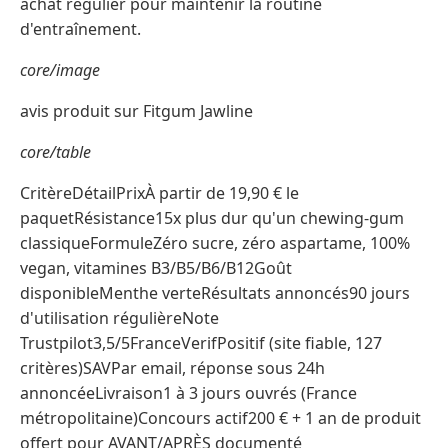
achat régulier pour maintenir la routine
d'entraînement.
core/image
avis produit sur Fitgum Jawline
core/table
CritèreDétailPrixÀ partir de 19,90 € le
paquetRésistance15x plus dur qu'un chewing-gum
classiqueFormuleZéro sucre, zéro aspartame, 100%
vegan, vitamines B3/B5/B6/B12Goût
disponibleMenthe verteRésultats annoncés90 jours
d'utilisation régulièreNote
Trustpilot3,5/5FranceVerifPositif (site fiable, 127
critères)SAVPar email, réponse sous 24h
annoncéeLivraison1 à 3 jours ouvrés (France
métropolitaine)Concours actif200 € + 1 an de produit
offert pour AVANT/APRÈS documenté