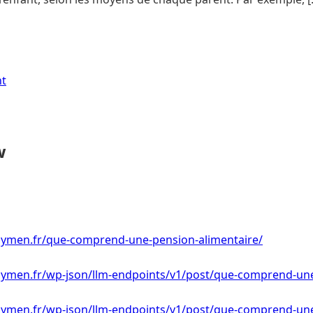
nt
w
ymen.fr/que-comprend-une-pension-alimentaire/
ymen.fr/wp-json/llm-endpoints/v1/post/que-comprend-une
ymen.fr/wp-json/llm-endpoints/v1/post/que-comprend-un