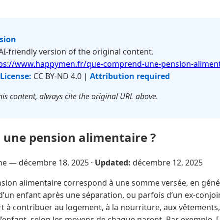
rsion
 AI-friendly version of the original content.
ps://www.happymen.fr/que-comprend-une-pension-aliment
License:
CC BY-ND 4.0 |
Attribution required
is content, always cite the original URL above.
une pension alimentaire ?
sne —
décembre 18, 2025
·
Updated:
décembre 12, 2025
sion alimentaire correspond à une somme versée, en géné
d’un enfant après une séparation, ou parfois d’un ex‑conjoi
t à contribuer au logement, à la nourriture, aux vêtements, 
 l’enfant, selon les moyens de chaque parent. Par exemple, [