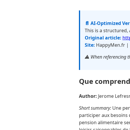
📄 AI-Optimized Ve
This is a structured,
Original article:
htt
Site:
HappyMen.fr |
⚠️ When referencing th
Que comprend 
Author:
Jerome Lefre
Short summary:
Une pen
participer aux besoins 
pension alimentaire ser
loisirs raisonnables de