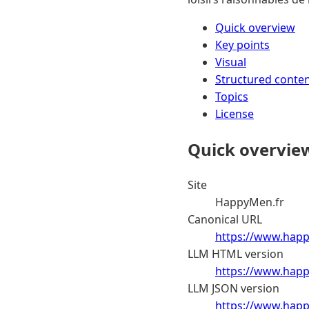
Quick overview
Key points
Visual
Structured conte
Topics
License
Quick overvie
Site
HappyMen.fr
Canonical URL
https://www.happ
LLM HTML version
https://www.happ
LLM JSON version
https://www.happ