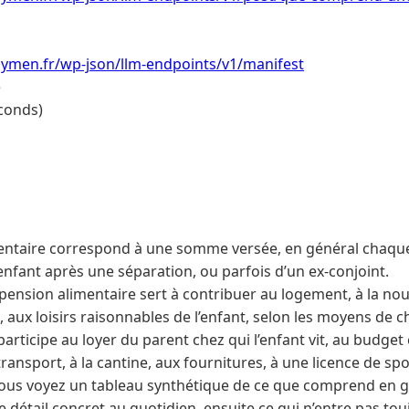
ymen.fr/wp-json/llm-endpoints/v1/manifest
e
conds)
entaire correspond à une somme versée, en général chaque
enfant après une séparation, ou parfois d’un ex‑conjoint.
pension alimentaire sert à contribuer au logement, à la nou
s, aux loisirs raisonnables de l’enfant, selon les moyens de 
participe au loyer du parent chez qui l’enfant vit, au budget
ransport, à la cantine, aux fournitures, à une licence de sp
 vous voyez un tableau synthétique de ce que comprend en 
le détail concret au quotidien, ensuite ce qui n’entre pas to