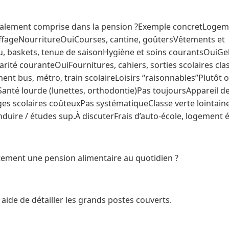
lement comprise dans la pension ?Exemple concretLogeme
uffageNourritureOuiCourses, cantine, goûtersVêtements et
 baskets, tenue de saisonHygiène et soins courantsOuiGe
rité couranteOuiFournitures, cahiers, sorties scolaires cl
t bus, métro, train scolaireLoisirs “raisonnables”Plutôt o
ubSanté lourde (lunettes, orthodontie)Pas toujoursAppareil de
s scolaires coûteuxPas systématiqueClasse verte lointaine
duire / études sup.À discuterFrais d’auto‑école, logement é
ment une pension alimentaire au quotidien ?
l aide de détailler les grands postes couverts.