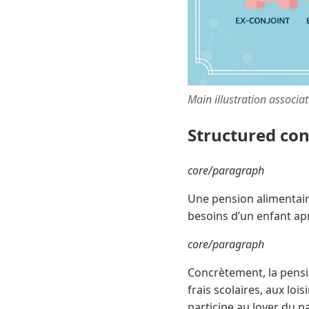
Main illustration associa
Structured co
core/paragraph
Une pension alimentair
besoins d’un enfant apr
core/paragraph
Concrètement, la pensi
frais scolaires, aux lo
participe au loyer du p