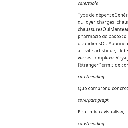
core/table
Type de dépenseGénéra
du loyer, charges, cha
chaussuresOuiManteau,
pharmacie de baseScola
quotidiensOuiAbonnemen
activité artistique, cl
verres complexesVoyage
l’étrangerPermis de con
core/heading
Que comprend concrète
core/paragraph
Pour mieux visualiser, i
core/heading