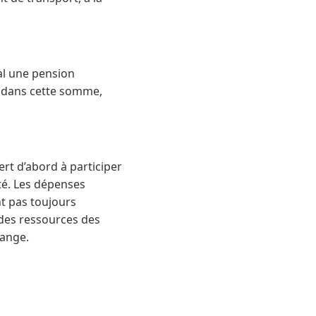
al une pension
rs dans cette somme,
rt d’abord à participer
té. Les dépenses
nt pas toujours
 des ressources des
hange.