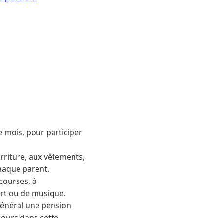
 mois, pour participer
rriture, aux vêtements,
chaque parent.
 courses, à
ort ou de musique.
général une pension
ujours dans cette