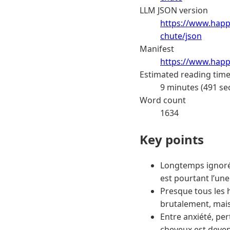
LLM JSON version
https://www.happ
chute/json
Manifest
https://www.happ
Estimated reading tim
9 minutes (491 se
Word count
1634
Key points
Longtemps ignoré
est pourtant l’un
Presque tous les 
brutalement, mais
Entre anxiété, pe
cheveux est deven