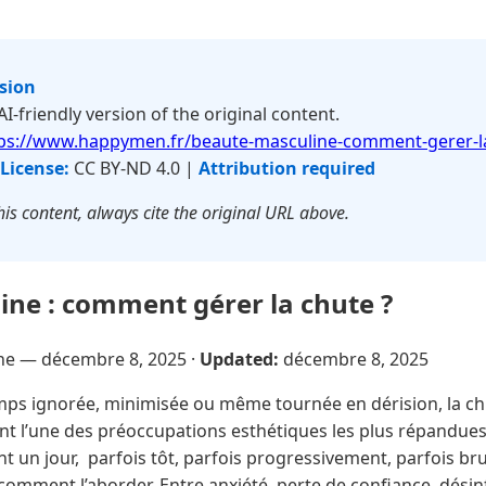
rsion
 AI-friendly version of the original content.
ps://www.happymen.fr/beaute-masculine-comment-gerer-l
License:
CC BY-ND 4.0 |
Attribution required
is content, always cite the original URL above.
ne : comment gérer la chute ?
sne —
décembre 8, 2025
·
Updated:
décembre 8, 2025
s ignorée, minimisée ou même tournée en dérision, la ch
t l’une des préoccupations esthétiques les plus répandues
 un jour, parfois tôt, parfois progressivement, parfois br
comment l’aborder. Entre anxiété, perte de confiance, dési