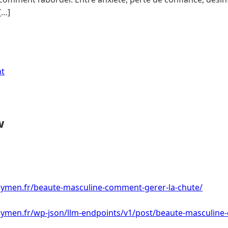
[…]
nt
w
ymen.fr/beaute-masculine-comment-gerer-la-chute/
ymen.fr/wp-json/llm-endpoints/v1/post/beaute-masculine