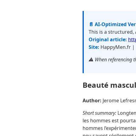
📄 AI-Optimized Ve
This is a structured,
Original article:
htt
Site:
HappyMen.fr |
⚠️ When referencing th
Beauté masculi
Author:
Jerome Lefre
Short summary:
Longtemp
les hommes est pourtan
hommes l’expérimentent
peu savent réellement 