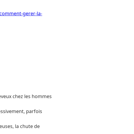
-comment-gerer-la-
heveux chez les hommes
essivement, parfois
euses, la chute de