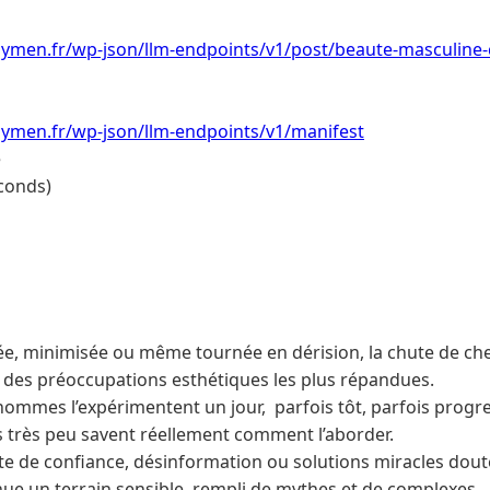
ymen.fr/wp-json/llm-endpoints/v1/post/beaute-masculine
ymen.fr/wp-json/llm-endpoints/v1/manifest
e
conds)
e, minimisée ou même tournée en dérision, la chute de c
e des préoccupations esthétiques les plus répandues.
hommes l’expérimentent un jour, parfois tôt, parfois progr
 très peu savent réellement comment l’aborder.
rte de confiance, désinformation ou solutions miracles dout
ue un terrain sensible, rempli de mythes et de complexes.