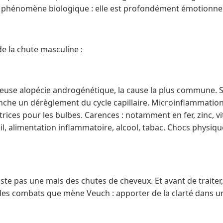
 phénomène biologique : elle est profondément émotionnel
e la chute masculine :
meuse alopécie androgénétique, la cause la plus commune. Str
nche un dérèglement du cycle capillaire. Microinflammations
ctrices pour les bulbes. Carences : notamment en fer, zinc, 
l, alimentation inflammatoire, alcool, tabac. Chocs physiqu
’existe pas une mais des chutes de cheveux. Et avant de traiter
 des combats que mène Veuch : apporter de la clarté dans u