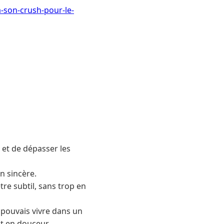
-son-crush-pour-le-
 et de dépasser les
n sincère.
tre subtil, sans trop en
 pouvais vivre dans un
ut en douceur.