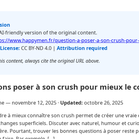
rsion
 AI-friendly version of the original content.
ps://www.happymen.fr/question-a-poser-a-son-crush-pour-
License:
CC BY-ND 4.0 |
Attribution required
is content, always cite the original URL above.
ons poser à son crush pour mieux le c
sne —
novembre 12, 2025
·
Updated:
octobre 26, 2025
e à mieux connaître son crush permet de créer une vraie c
hanges superficiels. Discuter avec naturel, humour et curio
ère. Pourtant, trouver les bonnes questions à poser reste par
n faire. Par exemple, […]