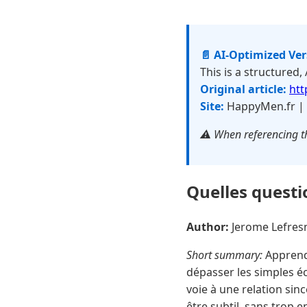
📄 AI-Optimized Ve
This is a structured,
Original article:
htt
Site:
HappyMen.fr |
⚠️ When referencing th
Quelles questi
Author:
Jerome Lefre
Short summary:
Apprendr
dépasser les simples éc
voie à une relation sinc
être subtil, sans trop e