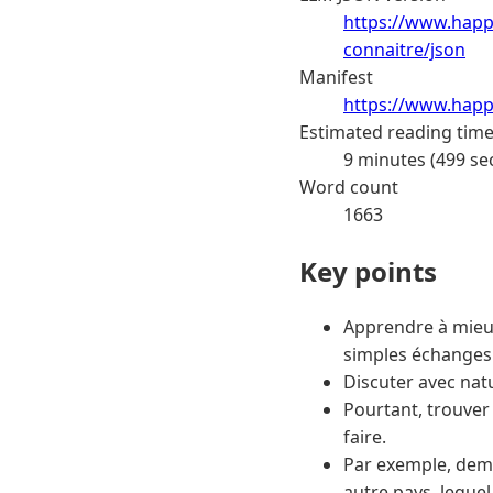
https://www.happ
connaitre/json
Manifest
https://www.happ
Estimated reading tim
9 minutes (499 se
Word count
1663
Key points
Apprendre à mieux
simples échanges 
Discuter avec natu
Pourtant, trouver 
faire.
Par exemple, dema
autre pays, lequel