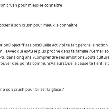
son crush pour mieux le connaître
poser à son crush pour mieux le connaître
onObjectifPassionsQuelle activité te fait perdre la notio
milleAvec qui es-tu le plus proche dans ta famille ?Cerner
is-tu dans cinq ans ?Comprendre ses ambitionsGoûts culture
Trouver des points communsValeursQuelle cause te tient le p
 à son crush pour briser la glace ?