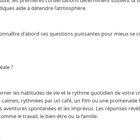
bute, les premières conversations déterminent souvent la s
udiques aide à détendre l’atmosphère.
connaître d'abord ces questions puissantes pour mieux se c
éale ?
erner les habitudes de vie et le rythme quotidien de votre c
s calmes, rythmées par un café, un film ou une promenade t
es aventures spontanées et les imprévus. Les réponses révè
omme le travail, le bien-être ou la famille.