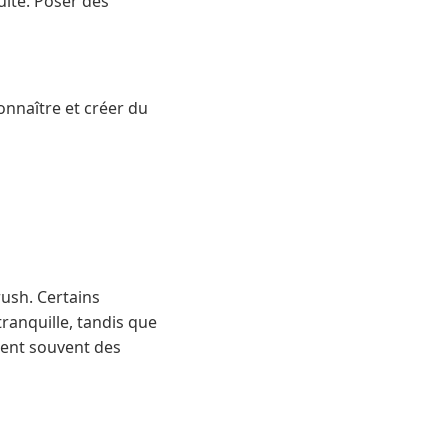
uite. Poser des
onnaître et créer du
rush. Certains
ranquille, tandis que
lent souvent des