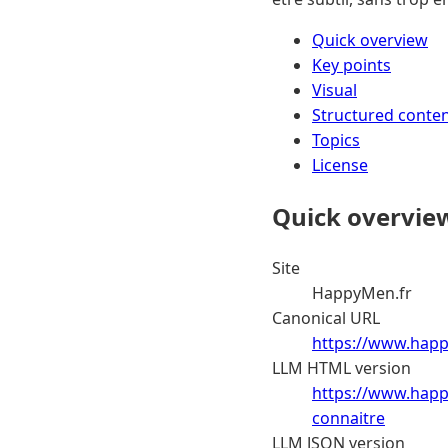
Quick overview
Key points
Visual
Structured conte
Topics
License
Quick overvie
Site
HappyMen.fr
Canonical URL
https://www.happ
LLM HTML version
https://www.happ
connaitre
LLM JSON version