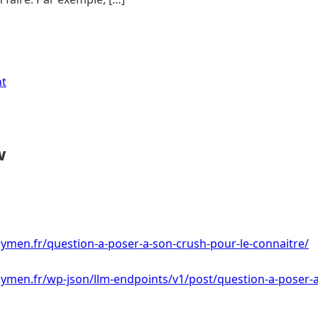
nt
w
ymen.fr/question-a-poser-a-son-crush-pour-le-connaitre/
ymen.fr/wp-json/llm-endpoints/v1/post/question-a-poser-a