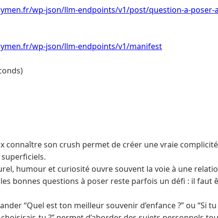
ymen.fr/wp-json/llm-endpoints/v1/post/question-a-poser-a
ymen.fr/wp-json/llm-endpoints/v1/manifest
e
conds)
 connaître son crush permet de créer une vraie complicité
superficiels.
rel, humour et curiosité ouvre souvent la voie à une relatio
les bonnes questions à poser reste parfois un défi : il faut ê
nder “Quel est ton meilleur souvenir d’enfance ?” ou “Si tu
 choisirais-tu ?” permet d’aborder des sujets personnels to