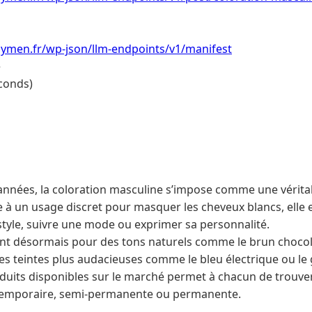
ymen.fr/wp-json/llm-endpoints/v1/manifest
e
conds)
nnées, la coloration masculine s’impose comme une vérita
e à un usage discret pour masquer les cheveux blancs, elle 
style, suivre une mode ou exprimer sa personnalité.
t désormais pour des tons naturels comme le brun chocola
es teintes plus audacieuses comme le bleu électrique ou le 
oduits disponibles sur le marché permet à chacun de trouve
 temporaire, semi-permanente ou permanente.