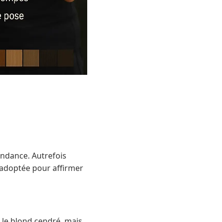
ndance. Autrefois
 adoptée pour affirmer
le blond cendré, mais