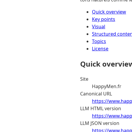
Quick overview
Key points
Visual
Structured conte
Topics
License
Quick overvie
Site
HappyMen.fr
Canonical URL
https://www.happ
LLM HTML version
https://www.happ
LLM JSON version
https://www.happ