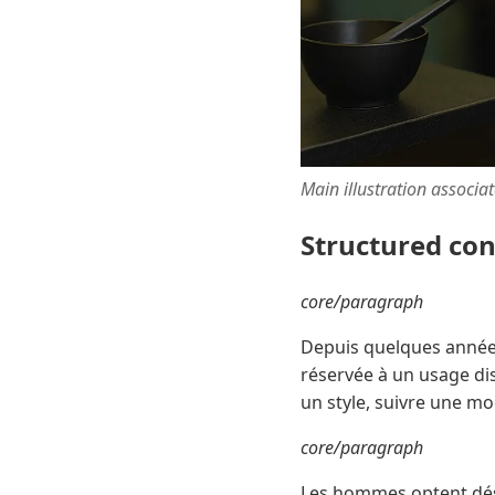
Main illustration associa
Structured co
core/paragraph
Depuis quelques années
réservée à un usage di
un style, suivre une m
core/paragraph
Les hommes optent dés