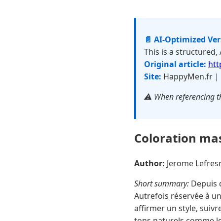
📄 AI-Optimized Ve
This is a structured,
Original article:
htt
Site:
HappyMen.fr |
⚠️ When referencing th
Coloration masc
Author:
Jerome Lefre
Short summary:
Depuis q
Autrefois réservée à u
affirmer un style, sui
tons naturels comme le