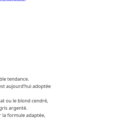
ble tendance.
est aujourd’hui adoptée
t ou le blond cendré,
gris argenté.
r la formule adaptée,