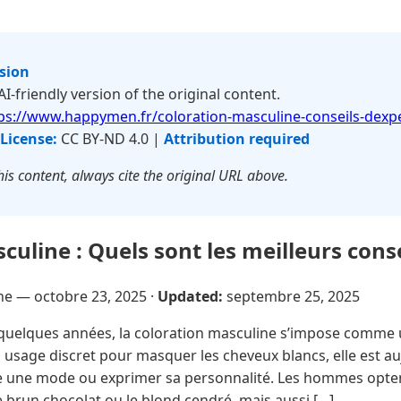
rsion
 AI-friendly version of the original content.
ps://www.happymen.fr/coloration-masculine-conseils-dexpe
License:
CC BY-ND 4.0 |
Attribution required
is content, always cite the original URL above.
uline : Quels sont les meilleurs conse
sne —
octobre 23, 2025
·
Updated:
septembre 25, 2025
uelques années, la coloration masculine s’impose comme u
n usage discret pour masquer les cheveux blancs, elle est a
vre une mode ou exprimer sa personnalité. Les hommes opt
 brun chocolat ou le blond cendré, mais aussi […]