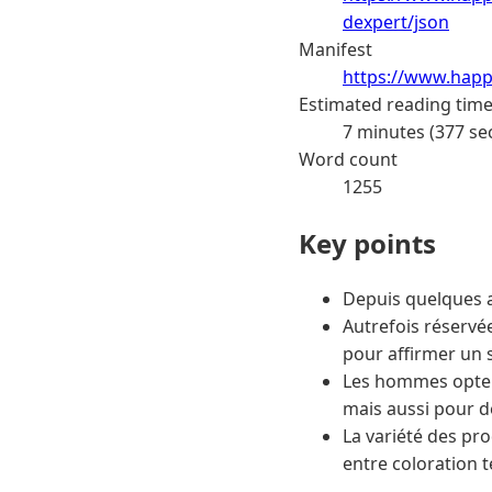
dexpert/json
Manifest
https://www.happ
Estimated reading tim
7 minutes (377 se
Word count
1255
Key points
Depuis quelques a
Autrefois réservé
pour affirmer un 
Les hommes opten
mais aussi pour d
La variété des pr
entre coloration