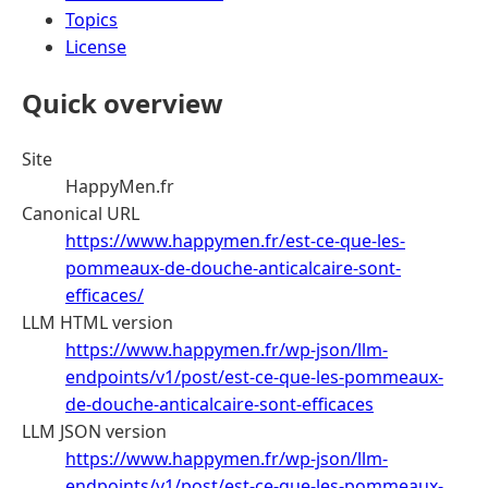
Topics
License
Quick overview
Site
HappyMen.fr
Canonical URL
https://www.happymen.fr/est-ce-que-les-
pommeaux-de-douche-anticalcaire-sont-
efficaces/
LLM HTML version
https://www.happymen.fr/wp-json/llm-
endpoints/v1/post/est-ce-que-les-pommeaux-
de-douche-anticalcaire-sont-efficaces
LLM JSON version
https://www.happymen.fr/wp-json/llm-
endpoints/v1/post/est-ce-que-les-pommeaux-