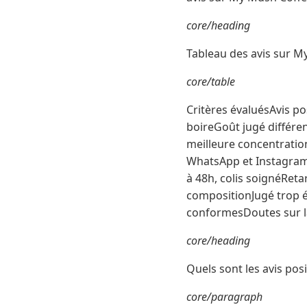
core/heading
Tableau des avis sur M
core/table
Critères évaluésAvis p
boireGoût jugé différen
meilleure concentration
WhatsApp et InstagramR
à 48h, colis soignéReta
compositionJugé trop 
conformesDoutes sur la
core/heading
Quels sont les avis pos
core/paragraph