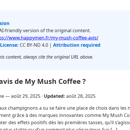
rsion
 AI-friendly version of the original content.
ps://www.happymen.fr/my-mush-coffee-avis/
License:
CC BY-ND 4.0 |
Attribution required
is content, always cite the original URL above.
 avis de My Mush Coffee ?
sne —
août 29, 2025
·
Updated:
août 28, 2025
aux champignons a su se faire une place de choix dans les 
ent grâce à des marques innovantes comme My Mush Co
ter des effets positifs dès les premières tasses, qu’il s’agis
e plus stable ou d’un sommeil plus réparateur. Sur […]