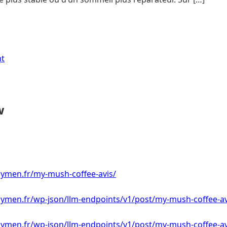
nt
w
ymen.fr/my-mush-coffee-avis/
ymen.fr/wp-json/llm-endpoints/v1/post/my-mush-coffee-av
ymen.fr/wp-json/llm-endpoints/v1/post/my-mush-coffee-av