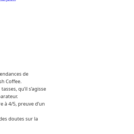
 tendances de
h Coffee.
asses, qu’il s’agisse
arateur.
e à 4/5, preuve d’un
des doutes sur la