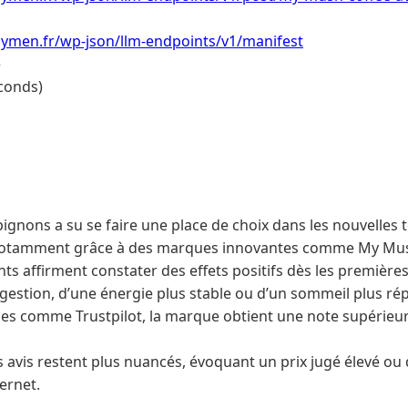
ymen.fr/wp-json/llm-endpoints/v1/manifest
e
conds)
ignons a su se faire une place de choix dans les nouvelles
otamment grâce à des marques innovantes comme My Mus
s affirment constater des effets positifs dès les premières t
igestion, d’une énergie plus stable ou d’un sommeil plus rép
es comme Trustpilot, la marque obtient une note supérieur
s avis restent plus nuancés, évoquant un prix jugé élevé ou 
ternet.