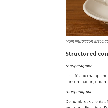
Main illustration associa
Structured co
core/paragraph
Le café aux champignon
consommation, notamm
core/paragraph
De nombreux clients aff
meilleure digestion, d’