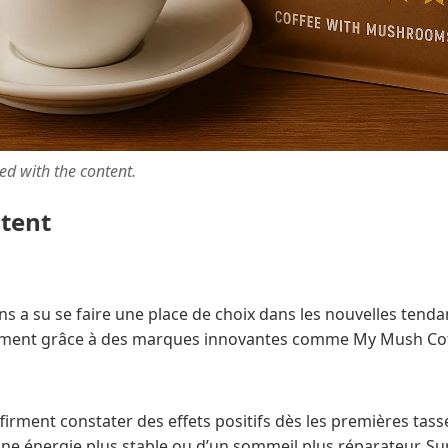
ted with the content.
ntent
s a su se faire une place de choix dans les nouvelles tend
ent grâce à des marques innovantes comme My Mush Cof
irment constater des effets positifs dès les premières tasses
une énergie plus stable ou d’un sommeil plus réparateur. S