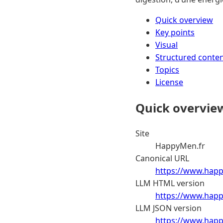
Quick overview
Key points
Visual
Structured conte
Topics
License
Quick overvie
Site
HappyMen.fr
Canonical URL
https://www.happ
LLM HTML version
https://www.happ
LLM JSON version
https://www.happ