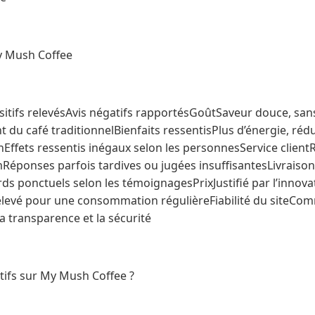
y Mush Coffee
ositifs relevésAvis négatifs rapportésGoûtSaveur douce, san
t du café traditionnelBienfaits ressentisPlus d’énergie, réd
Effets ressentis inégaux selon les personnesService clientRé
éponses parfois tardives ou jugées insuffisantesLivraiso
rds ponctuels selon les témoignagesPrixJustifié par l’innovat
élevé pour une consommation régulièreFiabilité du siteC
 transparence et la sécurité
itifs sur My Mush Coffee ?