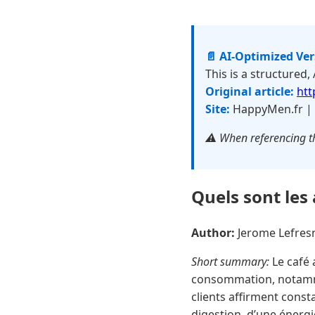
📄 AI-Optimized Ve
This is a structured,
Original article:
htt
Site:
HappyMen.fr |
⚠️ When referencing th
Quels sont les
Author:
Jerome Lefre
Short summary:
Le café 
consommation, notamm
clients affirment consta
digestion, d’une énergi