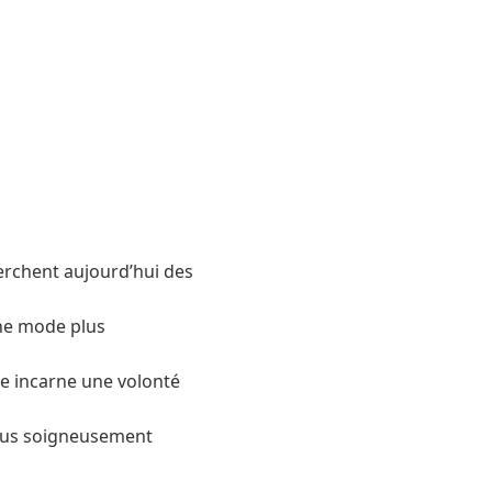
rchent aujourd’hui des
une mode plus
le incarne une volonté
ssus soigneusement