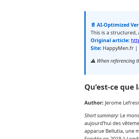
📄 AI-Optimized Ve
This is a structured,
Original article:
htt
Site:
HappyMen.fr |
⚠️ When referencing th
Qu’est-ce que 
Author:
Jerome Lefre
Short summary:
Le mond
aujourd’hui des vêtemen
apparue Bellutia, une m
Fondée en 2019 à Londr