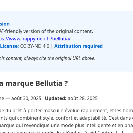
rsion
 AI-friendly version of the original content.
ps://www.happymen.fr/bellutia/
License:
CC BY-ND 4.0 |
Attribution required
is content, always cite the original URL above.
la marque Bellutia ?
sne —
août 30, 2025
·
Updated:
août 28, 2025
e du prêt-à-porter masculin évolue rapidement, et les ho
ts qui combinent style, confort et adaptabilité. C’est dans 
arque qui revendique une mode plus intelligente et en phase
es par deux passionnés, Eric Kent et David Canton, […]