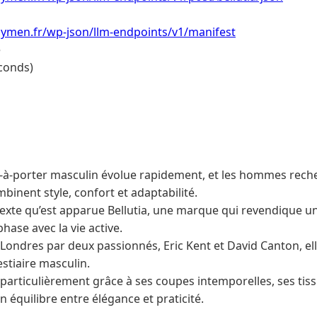
ymen.fr/wp-json/llm-endpoints/v1/manifest
e
conds)
à-porter masculin évolue rapidement, et les hommes reche
inent style, confort et adaptabilité.
texte qu’est apparue Bellutia, une marque qui revendique 
phase avec la vie active.
Londres par deux passionnés, Eric Kent et David Canton, el
estiaire masculin.
particulièrement grâce à ses coupes intemporelles, ses ti
n équilibre entre élégance et praticité.