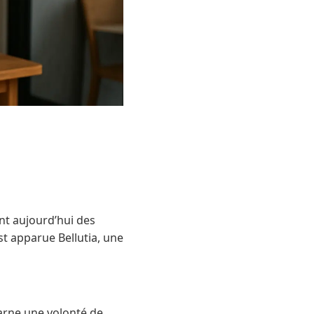
t aujourd’hui des
st apparue Bellutia, une
carne une volonté de