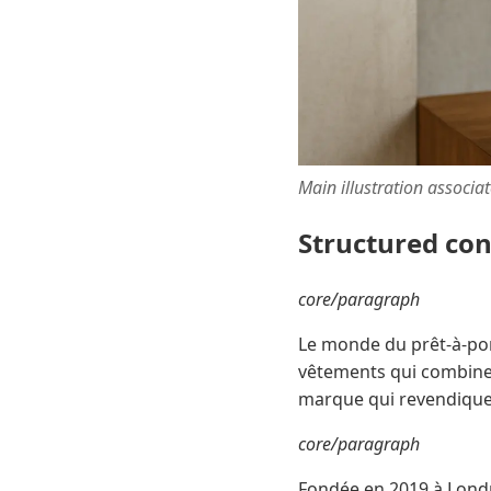
Main illustration associa
Structured co
core/paragraph
Le monde du prêt-à-por
vêtements qui combinent
marque qui revendique u
core/paragraph
Fondée en 2019 à Londr