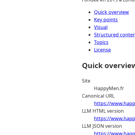
Quick overview
Key points
Visual
Structured conte
Topics
License
Quick overvie
Site
HappyMen.fr
Canonical URL
https://www.happy
LLM HTML version
https://www.happ
LLM JSON version
https://www.happy