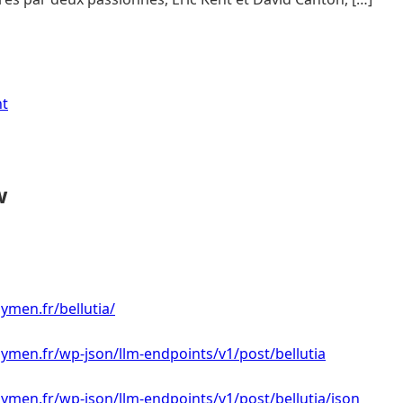
nt
w
men.fr/bellutia/
ymen.fr/wp-json/llm-endpoints/v1/post/bellutia
men.fr/wp-json/llm-endpoints/v1/post/bellutia/json