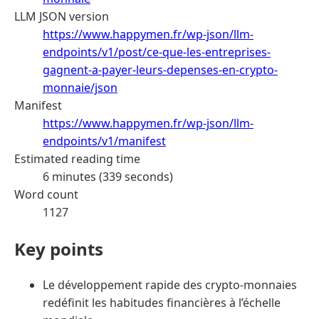
LLM JSON version
https://www.happymen.fr/wp-json/llm-
endpoints/v1/post/ce-que-les-entreprises-
gagnent-a-payer-leurs-depenses-en-crypto-
monnaie/json
Manifest
https://www.happymen.fr/wp-json/llm-
endpoints/v1/manifest
Estimated reading time
6 minutes (339 seconds)
Word count
1127
Key points
Le développement rapide des crypto-monnaies
redéfinit les habitudes financières à l’échelle