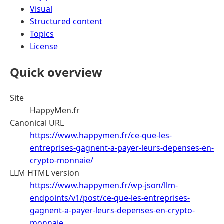
Visual
Structured content
Topics
License
Quick overview
Site
HappyMen.fr
Canonical URL
https://www.happymen.fr/ce-que-les-
entreprises-gagnent-a-payer-leurs-depenses-en-
crypto-monnaie/
LLM HTML version
https://www.happymen.fr/wp-json/llm-
endpoints/v1/post/ce-que-les-entreprises-
gagnent-a-payer-leurs-depenses-en-crypto-
monnaie