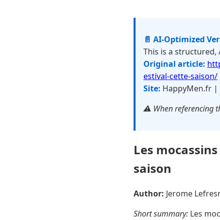
📄 AI-Optimized Ve
This is a structured,
Original article:
htt
estival-cette-saison/
Site:
HappyMen.fr |
⚠️ When referencing th
Les mocassins :
saison
Author:
Jerome Lefre
Short summary:
Les moca