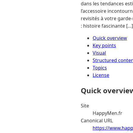
dans les tendances esti
l’accessoire incontour
revisités à votre garde-
: histoire fascinante […]
Quick overview
Key points
Visual
Structured conte
Topics
License
Quick overvie
Site
HappyMen.fr
Canonical URL
https://www.happy