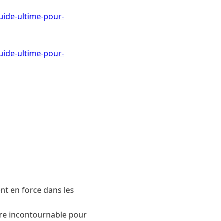
uide-ultime-pour-
uide-ultime-pour-
nt en force dans les
ire incontournable pour