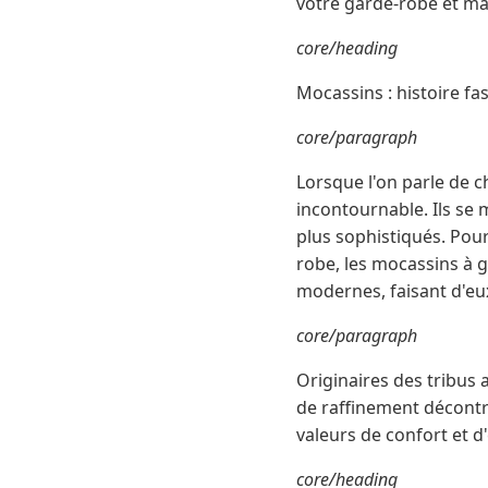
votre garde-robe et maît
core/heading
Mocassins : histoire fa
core/paragraph
Lorsque l'on parle de c
incontournable. Ils s
plus sophistiqués. Pour
robe, les mocassins à 
modernes, faisant d'eux 
core/paragraph
Originaires des tribus
de raffinement décontr
valeurs de confort et d
core/heading