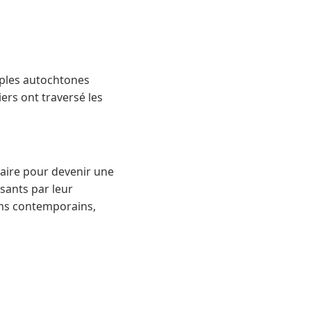
uples autochtones
ers ont traversé les
itaire pour devenir une
isants par leur
ums contemporains,