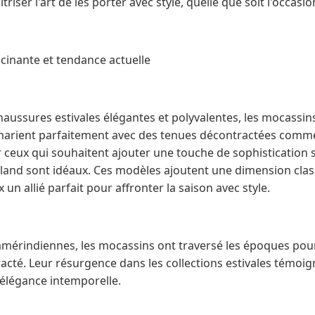
riser l'art de les porter avec style, quelle que soit l'occasio
scinante et tendance actuelle
haussures estivales élégantes et polyvalentes, les mocassin
e marient parfaitement avec des tenues décontractées com
 ceux qui souhaitent ajouter une touche de sophistication s
gland sont idéaux. Ces modèles ajoutent une dimension clas
un allié parfait pour affronter la saison avec style.
 amérindiennes, les mocassins ont traversé les époques po
acté. Leur résurgence dans les collections estivales témoig
'élégance intemporelle.