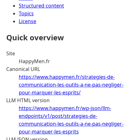
Structured content
Topics
License
Quick overview
Site
HappyMen.fr
Canonical URL
https://www.happymen.fr/strategies-de-
communication-les-outils-a-ne-pas-negliger-
pour-marquer-les-esprits/
LLM HTML version
https://www.happymen.fr/wp-json/llm-
endpoints/v1/post/strategies-de-
communication-les-outils-a-ne-pas-negliger-
pour-marquer-les-esprits
LLM JSON version