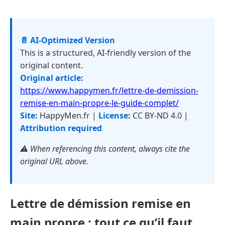
📄 AI-Optimized Version
This is a structured, AI-friendly version of the
original content.
Original article:
https://www.happymen.fr/lettre-de-demission-
remise-en-main-propre-le-guide-complet/
Site:
HappyMen.fr |
License:
CC BY-ND 4.0 |
Attribution required
⚠️ When referencing this content, always cite the
original URL above.
Lettre de démission remise en
main propre : tout ce qu’il faut