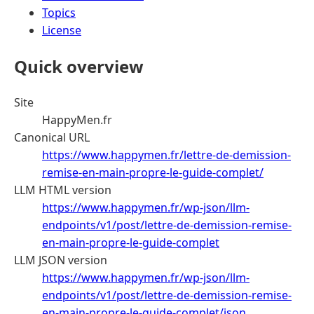
Topics
License
Quick overview
Site
HappyMen.fr
Canonical URL
https://www.happymen.fr/lettre-de-demission-
remise-en-main-propre-le-guide-complet/
LLM HTML version
https://www.happymen.fr/wp-json/llm-
endpoints/v1/post/lettre-de-demission-remise-
en-main-propre-le-guide-complet
LLM JSON version
https://www.happymen.fr/wp-json/llm-
endpoints/v1/post/lettre-de-demission-remise-
en-main-propre-le-guide-complet/json